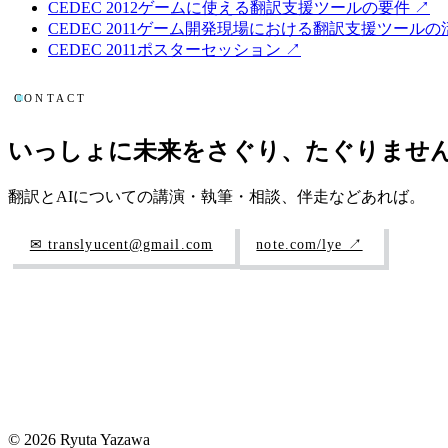
CEDEC
2012
ゲームに使える翻訳支援ツールの要件
↗
CEDEC
2011
ゲーム開発現場における翻訳支援ツールの
CEDEC
2011
ポスターセッション
↗
CONTACT
いっしょに未来をさぐり、たぐりませ
翻訳とAIについての講演・執筆・相談、伴走などあれば。
✉
translyucent@gmail.com
note.com/lye ↗
©
2026
Ryuta Yazawa