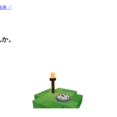
活用
↗
んか。