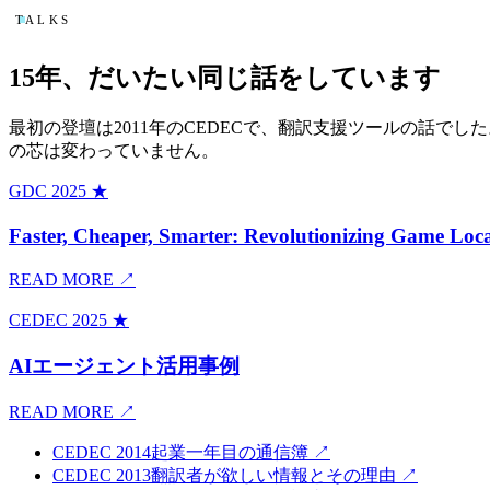
TALKS
15年、だいたい同じ話をしています
最初の登壇は2011年のCEDECで、翻訳支援ツールの話で
の芯は変わっていません。
GDC
2025
★
Faster, Cheaper, Smarter: Revolutionizing Game Loca
READ MORE ↗
CEDEC
2025
★
AIエージェント活用事例
READ MORE ↗
CEDEC
2014
起業一年目の通信簿
↗
CEDEC
2013
翻訳者が欲しい情報とその理由
↗