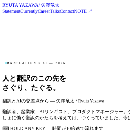
RYUTA YAZAWA
/
矢澤竜太
Statement
Currently
Career
Talks
Contact
NOTE ↗
TRANSLATION × AI — 2026
人と翻訳のこの先を
さぐり、たぐる。
翻訳とAIの交差点から — 矢澤竜太 / Ryuta Yazawa
翻訳者、起業家、AIリンギスト、プロダクトマネージャー。
しょに働く翻訳のかたちを考えては、つくっていました。今
⌨ HOLD ANY KEY — 時間が10倍速で流れます